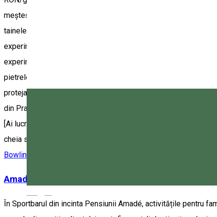
meșteșugul respectiv prin implicarea personală a vizitatorului, a
tainele meșteșugului. Capodopera executată cu mâinile proprii îl d
experimentală de prelucrare de iască (produsul rezultat: brățări
experimentală de șlefuire a bijuteriei proprii din Aragonitul de 
pietrelor. Fiecare program necesită rezervare la: • +407705085
protejate: RO, ENG, HU, DE • Ghidaj profesionist la Rezervația D
din Praid: 300 RON/grup. • Ghidaj în Salina din Praid: 300 RON/gr
[Ai lucrat vre-o dată la roată asistat de cei mai buni olari? Hai c
cheia succesului la cărbune? Hai cu noi. Magenta 7.]
Bowling
Activitate Family-friendly
Amadé Bowling
Magyar
În Sportbarul din incinta Pensiunii Amadé, activitățile pentru fa