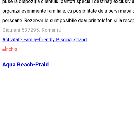
puse la dispoziția clientului pantofi speciali destinați exclusiv 
organiza evenimente familiale, cu posibilitate de a servi masa
persoane. Rezervările sunt posibile doar prin telefon și la re
Siculeni 537295, Romania
Activitate Family-friendly
Piscină, ștrand
Închis
Aqua Beach-Praid