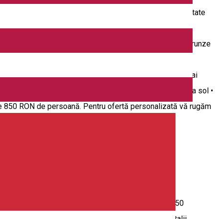
 oră. Mulți oameni cred că zborul cu balonul este o activitate
n condiții de vânt slabe sau fără vânt. În timpul călătoriei
rama minunată. Facem semn oamenilor de sub noi și rupem frunze
Pentru grupuri sau la diferite evenimente oferim zboruri
 Zborul de iarnă este mai spectaculos: Aerul rece este mai
 mai înalt decât vara • La înălțime este mai cald decât la sol •
ste 850 RON de persoană. Pentru ofertă personalizată vă rugăm
u grupuri. • Până în 7 persoane tariful este fix, de 350
itățile experimentale au scopul de a introduce în detalii