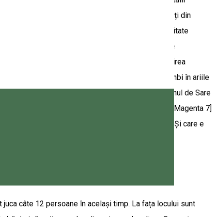
i de un profesionist, deveniți ucenicul lor și prindeți din
sul rezultat: ulcioare, căni, farfurii, boluri) • Activitate
imentală de a găti faimosul Kürtőskalács • Activitate
are se percepe un extra tarif de 30 RON/pers pt pregătirea
lvania.com/ro/saltland-tours Oferim ghid în 3 limbi în ariile
 la Fântâna Brazilor: 300 RON/grup. • Ghidaj în Canionul de Sare
 singur bijuteria proprie dintr-o piatră semiprețioasă. Magenta 7]
os-ului si rudele lui din Europa? Dar rețeta ei o știi? Și care e
 juca câte 12 persoane în același timp. La fața locului sunt