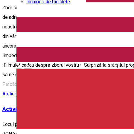
Închirieri de biciclete
Zbor cu balon cu aer cald lângă Odorheiu Secuiesc. Durata total
de adrenalină, dar nu este așa. De fapt, zborul cu balonul cu aer
noastre, zburăm cu viteza vântului la altitudini mici de câtev
din vârful copacilor. Zborul liber se efectuează cu 2-4 pasageri
ancorate cu balon, unde putem ridica întro oră maxim 30 de pers
limpede, iar avem o vedere mai clară deasupra peisajului de basm
Filmuleț cadou despre zborul vostru • Surpriză la sfârșitul p
English
să ne contactați pe 0740 680 632 WatsApp sau telefon. Copii 
Farcàd, Romania
Atelier demonstrativ
Experienţe
Activitate Family-friendly
Activitățile experimentale
Locul programului: Județul Harghita, Corund Destinație: Ținutul S
RON/grup, indiferent de nr de participanți. • În cazul grupurilor