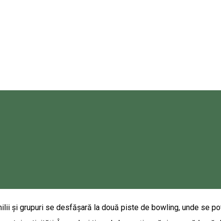
 cunoaște prin a face. Experiența este de neuitat, deoarece asistaț
uceți acasă ca amintire. • Activitate experimentală de olărit (produ
, pendante, fețe de masă, magneți de frigider) • Activitate exper
Corund (pendant, inel, cercel) - aici, pe lângă tariful de particip
80 • email: office@magenta7.travel • https://www.magenta7transy
ealul Melcului: 250 RON /grup. • Ghidaj profesionist în Tinovul de
up. [Suntem singurii în țară care oferă posibilitatea, să-ți șlefui
u noi. Magenta 7.][Ți-a vorbit vre-o dată cineva despre istoria Kurt
milii și grupuri se desfășară la două piste de bowling, unde se pot