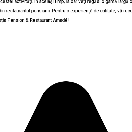
acestei activități. În același timp, la bar veți regăsi o gamă largă
 din restaurantul pensiunii. Pentru o experiență de calitate, vă
cepția Pension & Restaurant Amadé!