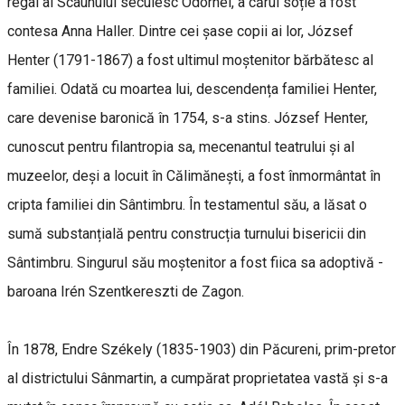
regal al Scaunului secuiesc Odorhei, a cărui soție a fost
contesa Anna Haller. Dintre cei șase copii ai lor, József
Henter (1791-1867) a fost ultimul moștenitor bărbătesc al
familiei. Odată cu moartea lui, descendența familiei Henter,
care devenise baronică în 1754, s-a stins. József Henter,
cunoscut pentru filantropia sa, mecenantul teatrului și al
muzeelor, deși a locuit în Călimănești, a fost înmormântat în
cripta familiei din Sântimbru. În testamentul său, a lăsat o
sumă substanțială pentru construcția turnului bisericii din
Sântimbru. Singurul său moștenitor a fost fiica sa adoptivă -
baroana Irén Szentkereszti de Zagon.
În 1878, Endre Székely (1835-1903) din Păcureni, prim-pretor
al districtului Sânmartin, a cumpărat proprietatea vastă și s-a