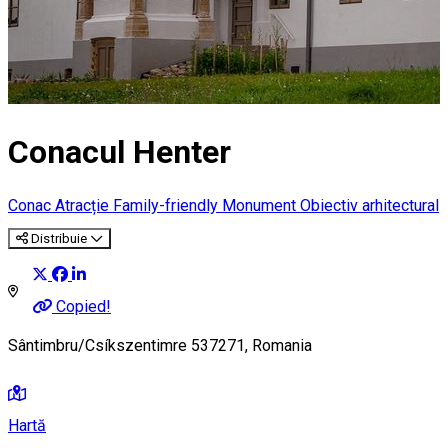
Conacul Henter
Conac
Atracție Family-friendly
Monument
Obiectiv arhitectural
Distribuie
Copied!
Sântimbru/Csíkszentimre 537271, Romania
Hartă