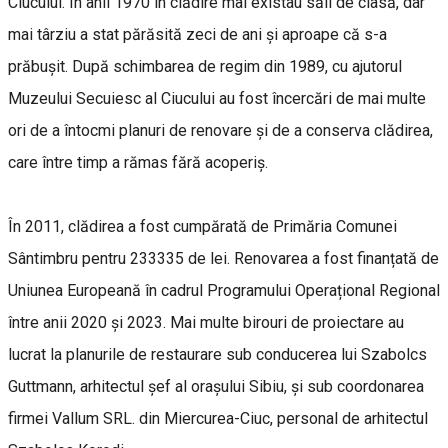
Ciucului. În anii 1970 în clădire mai existau săli de clasă, dar
mai târziu a stat părăsită zeci de ani și aproape că s-a
prăbușit. După schimbarea de regim din 1989, cu ajutorul
Muzeului Secuiesc al Ciucului au fost încercări de mai multe
ori de a întocmi planuri de renovare și de a conserva clădirea,
care între timp a rămas fără acoperiș.
În 2011, clădirea a fost cumpărată de Primăria Comunei
Sântimbru pentru 233335 de lei. Renovarea a fost finanțată de
Uniunea Europeană în cadrul Programului Operațional Regional
între anii 2020 și 2023. Mai multe birouri de proiectare au
lucrat la planurile de restaurare sub conducerea lui Szabolcs
Guttmann, arhitectul șef al orașului Sibiu, și sub coordonarea
firmei Vallum SRL. din Miercurea-Ciuc, personal de arhitectul