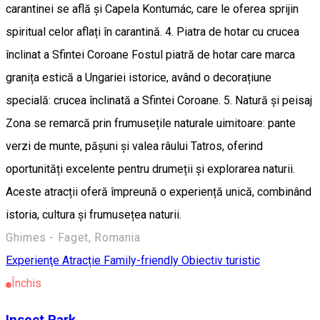
carantinei se află și Capela Kontumác, care le oferea sprijin
spiritual celor aflați în carantină. 4. Piatra de hotar cu crucea
înclinat a Sfintei Coroane Fostul piatră de hotar care marca
granița estică a Ungariei istorice, având o decorațiune
specială: crucea înclinată a Sfintei Coroane. 5. Natură și peisaj
Zona se remarcă prin frumusețile naturale uimitoare: pante
verzi de munte, pășuni și valea râului Tatros, oferind
oportunități excelente pentru drumeții și explorarea naturii.
Aceste atracții oferă împreună o experiență unică, combinând
istoria, cultura și frumusețea naturii.
Ghimes - Faget, Romania
Experienţe
Atracție Family-friendly
Obiectiv turistic
Închis
Insect Park