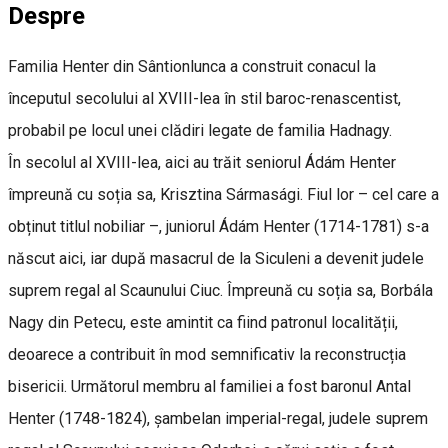
Despre
Familia Henter din Sântionlunca a construit conacul la
începutul secolului al XVIII-lea în stil baroc-renascentist,
probabil pe locul unei clădiri legate de familia Hadnagy.
În secolul al XVIII-lea, aici au trăit seniorul Ádám Henter
împreună cu soția sa, Krisztina Sármasági. Fiul lor – cel care a
obținut titlul nobiliar –, juniorul Ádám Henter (1714-1781) s-a
născut aici, iar după masacrul de la Siculeni a devenit judele
suprem regal al Scaunului Ciuc. Împreună cu soția sa, Borbála
Nagy din Petecu, este amintit ca fiind patronul localității,
deoarece a contribuit în mod semnificativ la reconstrucția
bisericii. Următorul membru al familiei a fost baronul Antal
Henter (1748-1824), șambelan imperial-regal, judele suprem