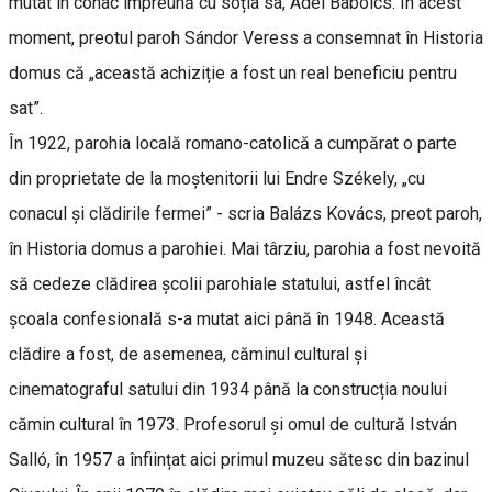
mutat în conac împreună cu soția sa, Adél Babolcs. În acest
moment, preotul paroh Sándor Veress a consemnat în Historia
domus că „această achiziție a fost un real beneficiu pentru
sat”.
În 1922, parohia locală romano-catolică a cumpărat o parte
din proprietate de la moștenitorii lui Endre Székely, „cu
conacul și clădirile fermei” - scria Balázs Kovács, preot paroh,
în Historia domus a parohiei. Mai târziu, parohia a fost nevoită
să cedeze clădirea școlii parohiale statului, astfel încât
școala confesională s-a mutat aici până în 1948. Această
clădire a fost, de asemenea, căminul cultural și
cinematograful satului din 1934 până la construcția noului
cămin cultural în 1973. Profesorul și omul de cultură István
Salló, în 1957 a înființat aici primul muzeu sătesc din bazinul