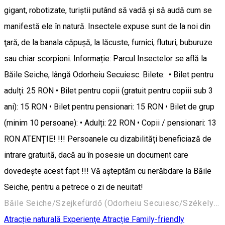
gigant, robotizate, turiştii putând să vadă și să audă cum se
manifestă ele în natură. Insectele expuse sunt de la noi din
ţară, de la banala căpuşă, la lăcuste, furnici, fluturi, buburuze
sau chiar scorpioni. Informație: Parcul Insectelor se află la
Băile Seiche, lângă Odorheiu Secuiesc. Bilete: • Bilet pentru
adulți: 25 RON • Bilet pentru copii (gratuit pentru copiii sub 3
ani): 15 RON • Bilet pentru pensionari: 15 RON • Bilet de grup
(minim 10 persoane): • Adulți: 22 RON • Copii / pensionari: 13
RON ATENȚIE! !!! Persoanele cu dizabilități beneficiază de
intrare gratuită, dacă au în posesie un document care
dovedește acest fapt !!! Vă așteptăm cu nerăbdare la Băile
Seiche, pentru a petrece o zi de neuitat!
Băile Seiche/Szejkefürdő (Odorheiu Secuiesc/Székelyudvarhely) 535600, Romania
Atracție naturală
Experienţe
Atracție Family-friendly