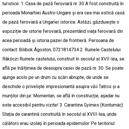
turistice: 1. Casa de pază feroviară nr. 30 A fost construită în
perioada Monarhiei Austro-Ungare și era cea mai estică casă
de pază feroviară a Ungariei istorice. Astăzi, găzduiește o
expoziție de istorie feroviară, prezentând viața feroviară din
acea perioadă și istoria pazei de frontieră. Persoana de
contact: Bilibok Ágoston, 0721814734 2. Ruinele Castelului
Rákóczi Ruinele castelului, construit în secolul al XVII-lea, se
află pe înălțimea de deasupra casei de pază nr. 30. Se poate
ajunge acolo pe un drum cu scări abrupte, de unde se
deschide o priveliște impresionantă asupra văii Tatros și a
munților din jur. Momentan, se află în construcție, așadar nu
este accesibil pentru vizite! 3. Carantina Gyimes (Kontumác)
Stația de carantină construită în secolul al XVIII-lea, unde
călătorii erau izolați în perioada epidemiilor. Pe teritoriul