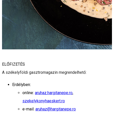
ELŐFIZETÉS
A székelyföldi gasztromagazin megrendelhető:
Erdélyben:
online:
aruhaz.hargitanepe.ro
,
szekelykonyhaeskert.ro
e-mail:
aruhaz@hargitanepe.ro