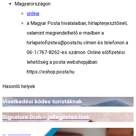
Magyarországon:
online
a Magyar Posta hivatalaiban, hírlapterjesztőinél,
valamint megrendelhető e-mailben a
hirlapelofizetes@posta.hu címen és telefonon a
06-1/767-8262-es számon. Online előfizetési
lehetőség a posta webshopjában:
https://eshop.posta.hu
Hasonló helyek
Viselkedési kódex turistáknak
Signature Dish – jellegzetes ízek
Open Farm