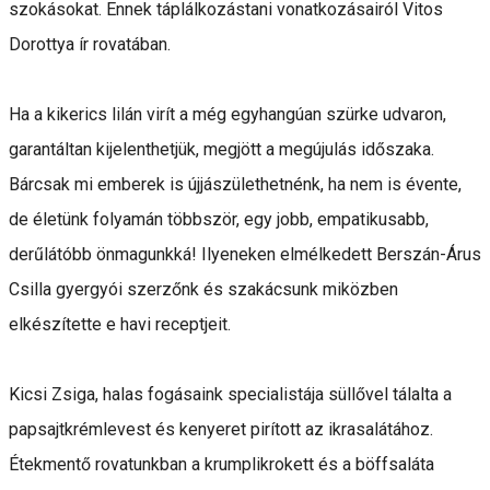
szokásokat. Ennek táplálkozástani vonatkozásairól Vitos
Dorottya ír rovatában.
Ha a kikerics lilán virít a még egyhangúan szürke udvaron,
garantáltan kijelenthetjük, megjött a megújulás időszaka.
Bárcsak mi emberek is újjászülethetnénk, ha nem is évente,
de életünk folyamán többször, egy jobb, empatikusabb,
derűlátóbb önmagunkká! Ilyeneken elmélkedett Berszán-Árus
Csilla gyergyói szerzőnk és szakácsunk miközben
elkészítette e havi receptjeit.
Kicsi Zsiga, halas fogásaink specialistája süllővel tálalta a
papsajtkrémlevest és kenyeret pirított az ikrasalátához.
Étekmentő rovatunkban a krumplikrokett és a böffsaláta