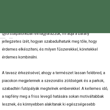
Noha az egyik legegészségesebb húsfajták közé tartozik,
mégis ritkán eszünk bárányt. Egyeseket az ára, másokat a
jellegzetes íze riaszthat el a bárányhús fogyasztásától.
Áprilisi lapszámunkban ebben nyújtunk segítséget,
gyorstalpalónkban elmagyarázzuk, mi adja a bárány
Magyar
jellegzetes ízét, hogyan szabadulhatunk meg tőle, hogy
érdemes elkészíteni, és milyen fűszerekkel, köretekkel
érdemes kombinálni.
A tavasz érkezésével, ahogy a természet lassan felébred, a
piacokon megjelennek a szezonális zöldségek és a parkok,
szabadtéri futópályák megtelnek emberekkel. A kellemes idő,
a napfény meg a friss levegő hatására sokan motiváltabbak
lesznek, és könnyebben alakítanak ki egészségesebb