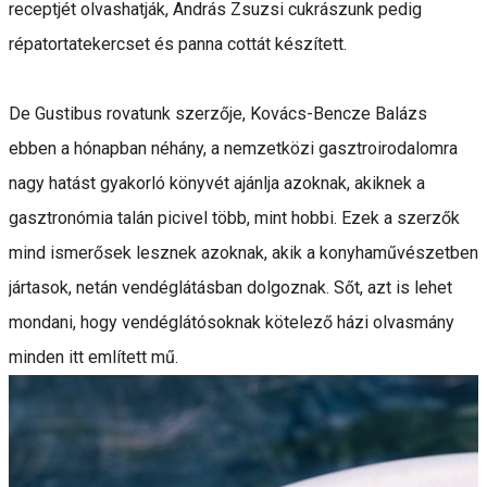
receptjét olvashatják, András Zsuzsi cukrászunk pedig
répatortatekercset és panna cottát készített.
De Gustibus rovatunk szerzője, Kovács-Bencze Balázs
ebben a hónapban néhány, a nemzetközi gasztroirodalomra
nagy hatást gyakorló könyvét ajánlja azoknak, akiknek a
gasztronómia talán picivel több, mint hobbi. Ezek a szerzők
mind ismerősek lesznek azoknak, akik a konyhaművészetben
jártasok, netán vendéglátásban dolgoznak. Sőt, azt is lehet
mondani, hogy vendéglátósoknak kötelező házi olvasmány
minden itt említett mű.