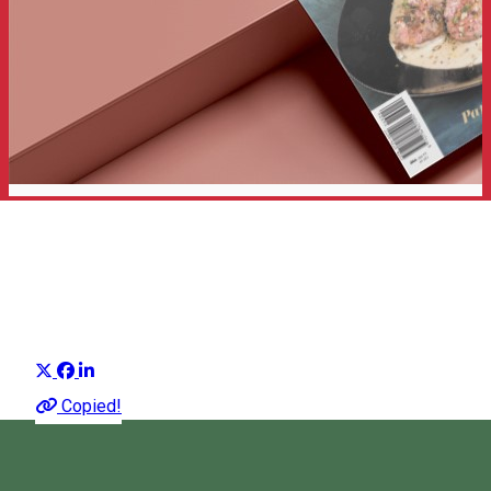
Székely Konyha és Kert
Hargitai vezércikk
Distribuie
Megjelent a Székely Konyha és Kert áprilisi
Copied!
lapszáma