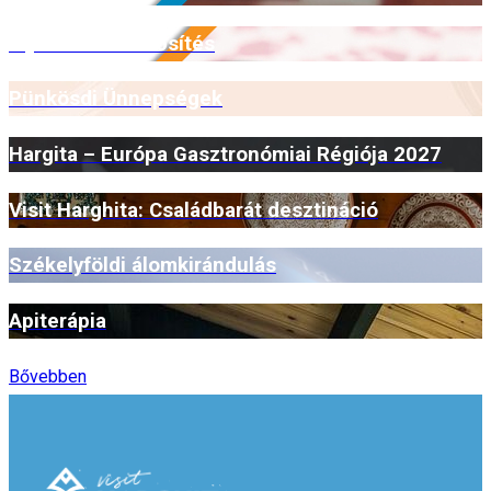
Myrmidone minősítés
Pünkösdi Ünnepségek
Hargita – Európa Gasztronómiai Régiója 2027
Visit Harghita: Családbarát desztináció
Székelyföldi álomkirándulás
Apiterápia
Bővebben