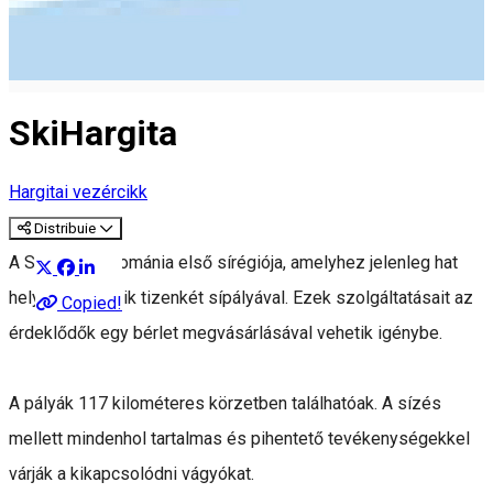
SkiHargita
Hargitai vezércikk
Distribuie
A SkiHargita Románia első sírégiója, amelyhez jelenleg hat
helyszín tartozik tizenkét sípályával. Ezek szolgáltatásait az
Copied!
érdeklődők egy bérlet megvásárlásával vehetik igénybe.
A pályák 117 kilométeres körzetben találhatóak. A sízés
mellett mindenhol tartalmas és pihentető tevékenységekkel
várják a kikapcsolódni vágyókat.