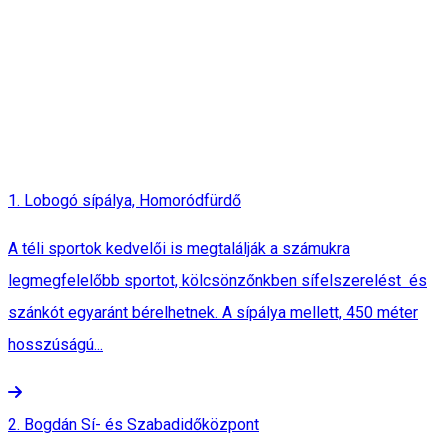
1. Lobogó sípálya, Homoródfürdő
A téli sportok kedvelői is megtalálják a számukra
legmegfelelőbb sportot, kölcsönzőnkben sífelszerelést és
szánkót egyaránt bérelhetnek. A sípálya mellett, 450 méter
hosszúságú...
2. Bogdán Sí- és Szabadidőközpont