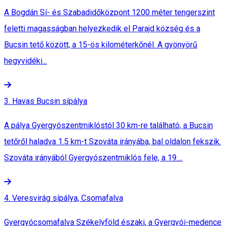
A Bogdán Sí- és Szabadidőközpont 1200 méter tengerszint
feletti magasságban helyezkedik el Parajd község és a
Bucsin tető között, a 15-ös kilométerkőnél. A gyönyörű
hegyvidéki...
3. Havas Bucsin sípálya
A pálya Gyergyószentmiklóstól 30 km-re található, a Bucsin
tetőről haladva 1.5 km-t Szováta irányába, bal oldalon fekszik.
Szováta irányából Gyergyószentmiklós fele, a 19....
4. Veresvirág sípálya, Csomafalva
Gyergyócsomafalva Székelyföld északi, a Gyergyói-medence