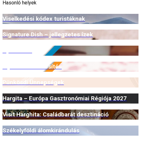
Hasonló helyek
Viselkedési kódex turistáknak
Signature Dish – jellegzetes ízek
Open Farm
Myrmidone minősítés
Pünkösdi Ünnepségek
Hargita – Európa Gasztronómiai Régiója 2027
Visit Harghita: Családbarát desztináció
Székelyföldi álomkirándulás