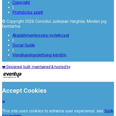
Copyright
|
Promóciós szett
© Copyright 2026 Consiliul Județean Harghita. Minden jog
fenntartva
Akadálymentességi nyilatkozat
|
Social Guide
|
Vendégelégedettségi kérdőív
❤️ Designed, built, maintained & hosted by
Accept Cookies
This site uses cookies to enhance user experience. see
Sütik
használata