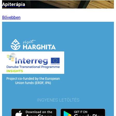
Apiterápia
Bővebben
INGYENES LETÖLTÉS