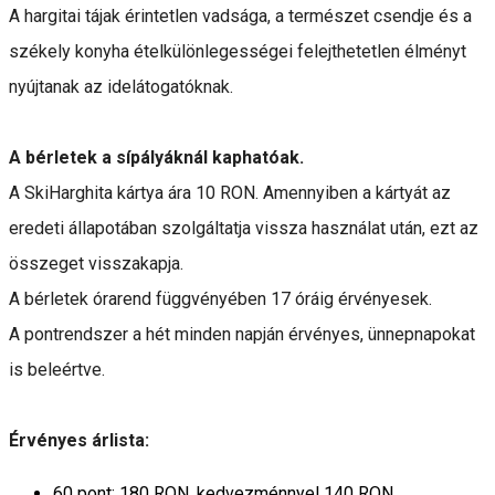
A hargitai tájak érintetlen vadsága, a természet csendje és a
székely konyha ételkülönlegességei felejthetetlen élményt
nyújtanak az idelátogatóknak.
A bérletek a sípályáknál kaphatóak.
A SkiHarghita kártya ára 10 RON. Amennyiben a kártyát az
eredeti állapotában szolgáltatja vissza használat után, ezt az
összeget visszakapja.
A bérletek órarend függvényében 17 óráig érvényesek.
A pontrendszer a hét minden napján érvényes, ünnepnapokat
is beleértve.
Érvényes árlista:
60 pont: 180 RON, kedvezménnyel 140 RON