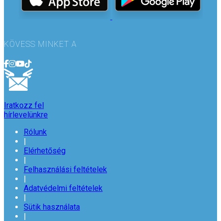
KÖVESS MINKET A
Iratkozz fel
hírlevelünkre
Rólunk
|
Elérhetőség
|
Felhasználási feltételek
|
Adatvédelmi feltételek
|
Sütik használata
|