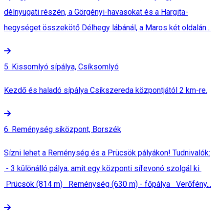
délnyugati részén, a Görgényi-havasokat és a Hargita-
hegységet összekötő Délhegy lábánál, a Maros két oldalán...
5. Kissomlyó sípálya, Csíksomlyó
Kezdő és haladó sípálya Csíkszereda központjától 2 km-re.
6. Reménység síközpont, Borszék
Sízni lehet a Reménység és a Prücsök pályákon! Tudnivalók:
- 3 különálló pálya, amit egy központi sífevonó szolgál ki
Prücsök (814 m) Reménység (630 m) - főpálya Verőfény...