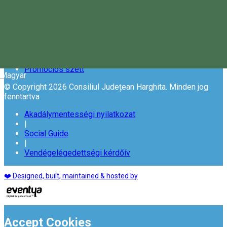
|
Adatvédelmi feltételek
|
Sütik használata
|
Copyright
|
Promóciós szett
Magyar
© Copyright 2026 Consiliul Județean Harghita. Minden jog
fenntartva
Akadálymentességi nyilatkozat
|
Social Guide
|
Vendégelégedettségi kérdőív
❤️ Designed, built, maintained & hosted by
Accept Cookies