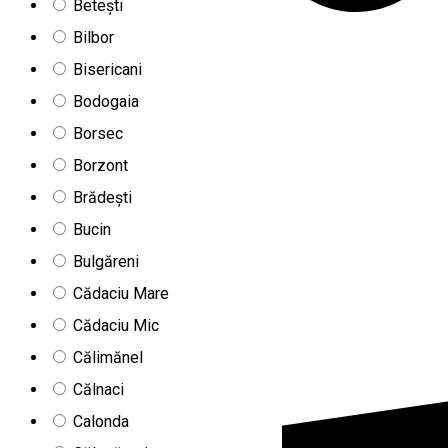
Betești
Bilbor
Bisericani
Bodogaia
Borsec
Borzont
Brădești
Bucin
Bulgăreni
Cădaciu Mare
Cădaciu Mic
Călimănel
Călnaci
Calonda