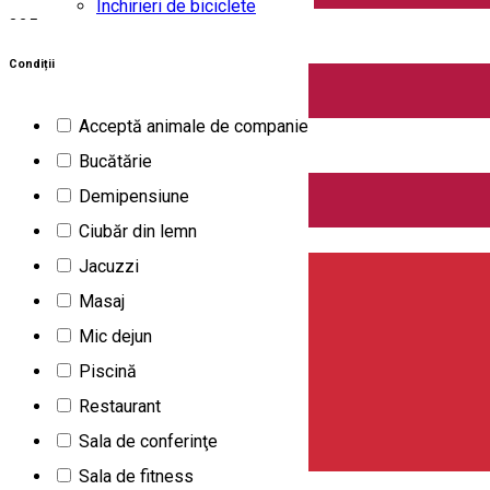
Închirieri de biciclete
325
rezultate
Pensiune
Condiții
Deschis
Acceptă animale de companie
4 Seasons House
Bucătărie
Demipensiune
Ciubăr din lemn
English
Jacuzzi
Masaj
Mic dejun
Piscină
Restaurant
Sala de conferinţe
Sala de fitness