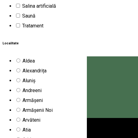
Salina artificială
Saună
Tratament
Localitate
Aldea
Alexandrița
Aluniș
Andreeni
Armășeni
Armășenii Noi
Arvăteni
Magyar
Atia