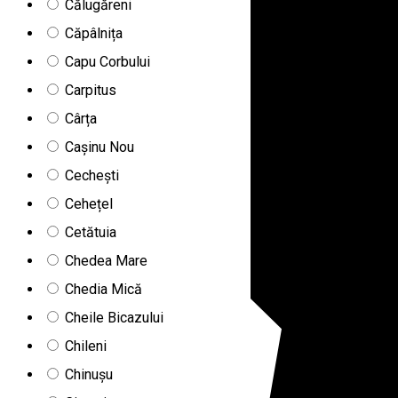
Călugăreni
Căpâlnița
Capu Corbului
Carpitus
Cârța
Cașinu Nou
Cechești
Cehețel
Cetătuia
Chedea Mare
Chedia Mică
Cheile Bicazului
Chileni
Chinușu