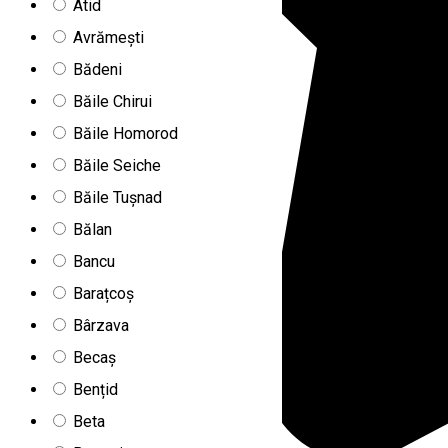
Atid
Avrămești
Bădeni
Băile Chirui
Băile Homorod
Băile Seiche
Băile Tușnad
Bălan
Bancu
Barațcoș
Bârzava
Becaș
Bențid
Beta