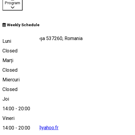
Program
Weekly Schedule
Str. Gării 59, Hodoșa 537260, Romania
Luni
Closed
Marți
Hartă
Closed
Miercuri
Closed
+40 751 300 438
Joi
14:00
-
20:00
Vineri
simonalung2000@yahoo.fr
14:00
-
20:00