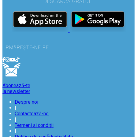
DESCARCĂ GRATUIT
URMĂREȘTE-NE PE
Abonează-te
la newsletter
Despre noi
|
Contactează-ne
|
Termeni și condiții
|
Politica de confidențialitate