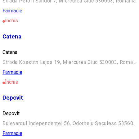
Strada Petőfi Sándor 7, Miercurea Ciuc 530003, Romania
Farmacie
Închis
Catena
Catena
Strada Kossuth Lajos 19, Miercurea Ciuc 530003, Romania
Farmacie
Închis
Depovit
Depovit
Bulevardul Independenței 56, Odorheiu Secuiesc 535600, Romania
Farmacie