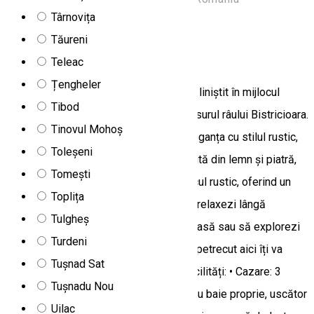
Târnovița
Apartament
Tăureni
Casa Anghel
Teleac
Țengheler
Casa Anghel din Bilbor oferă un refugiu liniștit în mijlocul
Tibod
naturii, cu aer curat, peisaje de vis și susurul râului Bistricioara.
Tinovul Mohoș
Construită din lemn și piatră, îmbină eleganța cu stilul rustic,
Toleșeni
oferind confort și autenticitate. Construită din lemn și piatră,
Tomești
Casa Anghel îmbină eleganța cu farmecul rustic, oferind un
Toplița
spațiu cald și primitor. Fie că vrei să te relaxezi lângă
Tulgheș
șemineu, să te bucuri de un apus pe terasă sau să explorezi
Turdeni
muntele din apropiere, fiecare moment petrecut aici îți va
Tușnad Sat
încărca sufletul cu energie și liniște. Facilități: • Cazare: 3
Tușnadu Nou
camere duble + 1 cameră triplă (toate cu baie proprie, uscător
Uilac