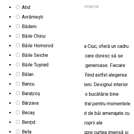
Strada Harghita Băi, Harghita-Băi, Romania
Atid
Apartament
Avrămești
Bădeni
Apartamente 4 FA
Băile Chirui
Băile Homorod
Apartamentele 4 Fa, situate în Miercurea Ciuc, oferă un cadru
Băile Seiche
modern și apropiat de natură pentru cei care doresc să se
Băile Tușnad
relaxeze, îmbinând confortul cu spațiile generoase. Fiecare
Bălan
casă dispune de șase locuri de cazare, fiind astfel alegerea
Bancu
ideală pentru familii sau grupuri de prieteni. Designul interior
Barațcoș
este definit de un living spațios, unit cu o bucătărie bine
Bârzava
echipată, care servește drept punct central pentru momentele
Becaș
petrecute împreună, totul fiind completat de băi amenajate cu
Bențid
gust și o atmosferă plăcută. Terasele proprii ale
Beta
apartamentelor oferă o vedere directă spre curtea imensă și