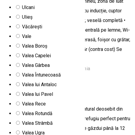
de păr, Smart TV) • Living: Canapea, șemineu, zonă de luat
Ulcani
masa • Bucătărie complet utilată: Plită cu inducție, cuptor
Ulieș
electric, mașină de spălat vase, frigider, veselă completă •
Văcărești
Confort: Apă caldă non-stop, încălzire centrală pe lemne, Wi-
Vale
Fi, parcare proprie • Spații exterioare: Terasă, foișor cu grătar,
Valea Boroș
plită și cuptor • Relaxare: Saună și ciubăr (contra cost) Se
Valea Capelei
închiriază pentru minim 2 nopți.
Valea Gârbea
Bilbor, nr. 71A, Bilbor 537020, Romania
Valea Întunecoasă
Apartament
Valea lui Antaloc
Casa Bradu
Valea lui Pavel
Valea Rece
Casa Bradu este situată într-un cadru natural deosebit din
Valea Rotundă
Sarmaș, Fundoaia, Harghita, oferind un refugiu perfect pentru
Valea Strâmbă
relaxare în orice anotimp. Aceasta poate găzdui până la 12
Valea Ugra