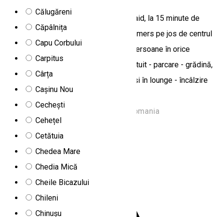
Călugăreni
Apartamentele Mirtur sunt situate în Praid, la 15 minute de
Căpâlnița
mers pe jos de Salină și la 5 minute de mers pe jos de centrul
Capu Corbului
de wellness. Cazarea poate găzdui 9 persoane în orice
Carpitus
perioadă a anului. Servicii: - internet gratuit - parcare - grădină,
Cârța
curte - bucatarie utilată - TV în camere și în lounge - încâlzire
Cașinu Nou
centrală - leagăn - filagoria cu gratar.
Cechești
Strada Minei 89/A, Praid 537240, Romania
Cehețel
Apartament
Cetătuia
Apartamente Sanderson
Chedea Mare
Chedia Mică
Cheile Bicazului
Chileni
Chinușu