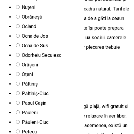
Nuțeni
bucura de momente de relaxare într-un cadru natural. Tarifele
Obrănești
nu includ mese, însă există posibilitatea de a găti la ceaun
Ocland
sau la grătar, astfel încât fiecare oaspete își poate prepara
Ocna de Jos
mâncarea după propriile preferințe. În ziua sosirii, camerele
Ocna de Sus
pot fi ocupate începând cu ora 15:00, iar plecarea trebuie
Odorheiu Secuiesc
efectuată până cel târziu la ora 10:00.
Orășeni
Izvoare 537362, Romania
Oțeni
Apartament
Păltiniș
Apartament Salt Holiday
Păltiniș-Ciuc
Pasul Cașin
Salt Holiday din Praid oferă cazare, lângă plajă, wifi gratuit și
Păuleni
parcare privată. Camerele au o zonă de relaxare în aer liber,
Păuleni-Ciuc
un TV cu ecran plat și o baie cu duș. De asemenea, există un
Petecu