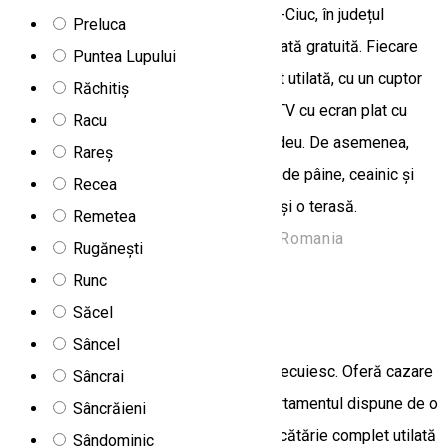
Bazalt Apartments se află în Miercurea-Ciuc, în județul
Preluca
Harghita, oferind cazare cu parcare privată gratuită. Fiecare
Puntea Lupului
apartament include o bucătărie complet utilată, cu un cuptor
Răchitiș
cu microunde, o zonă de luat masa, un TV cu ecran plat cu
Racu
canale prin cablu și o baie privată cu bideu. De asemenea,
Rareș
sunt disponibile frigidere, plită, prăjitor de pâine, ceainic și
Recea
aparat de cafea. Unitatea are o grădină și o terasă.
Remetea
Aratasteto, Miercurea Ciuc 530141, Romania
Rugănești
Apartament
Runc
Săcel
Bethlen apartman
Sâncel
Bethlen Apartman se află în Odorheiu Secuiesc. Oferă cazare
Sâncrai
cu Wi-Fi gratuit și TV cu ecran plat. Apartamentul dispune de o
Sâncrăieni
cameră de dormit, o cameră de zi, o bucătărie complet utilată
Sândominic