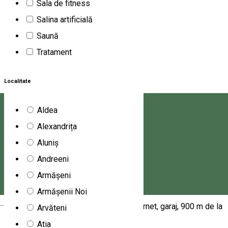
Sala de fitness
Pentru oaspeții cu copii, chalet-ul pune la dispoziție
Salina artificială
echipament de joacă în aer liber. Complexul are o zonă de
Saună
picnic unde puteți petrece o zi în aer liber. Cel mai apropiat
Tratament
aeroport este Aeroportul Internațional Bacău, la 114 km de
ALI HOUSE.
Localitate
1647 Lunca de Jos
Apartament
Aldea
Alexandrița
Apartament Dóri
Aluniș
Apartamentul de închiriat Dóri se află în stațiunea Harghita
Andreeni
Băi. Apartamentul pune la dispoziția turiștilor trei camere.
Armășeni
Parter: 2 bai, living, bucatarie si baie. Etaj: 3 camere. 2
Armășenii Noi
Magyar
televizoare. Centala termica, curte, internet, garaj, 900 m de la
Arvăteni
centru.
Atia