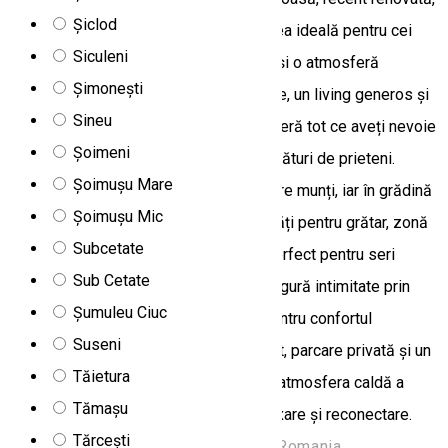
Șiclod
situată în localitatea Gălăuţaş – alegerea ideală pentru cei
Siculeni
care doresc liniște, aer curat de munte și o atmosferă
Șimonești
primitoare. Cu trei dormitoare luminoase, un living generos și
Sineu
o baie confortabilă, această locuință oferă tot ce aveți nevoie
Șoimeni
pentru un sejur relaxant în familie sau alături de prieteni.
Șoimușu Mare
Balconul oferă o priveliște superbă către munți, iar în grădină
Șoimușu Mic
vă așteaptă mobilier de exterior, facilități pentru grătar, zonă
Subcetate
de picnic și un șemineu în aer liber – perfect pentru seri
Sub Cetate
liniștite în mijlocul naturii. Casa Alex asigură intimitate prin
Șumuleu Ciuc
intrare separată și izolare fonică, iar pentru confortul
Suseni
oaspeților sunt disponibile Wi-Fi gratuit, parcare privată și un
Tăietura
lounge comun. Apropierea de natură și atmosfera caldă a
Tămașu
locului creează cadrul ideal pentru relaxare și reconectare.
Tărcești
Str. Centru Nr 97, Gălăuțaș 537120, Romania