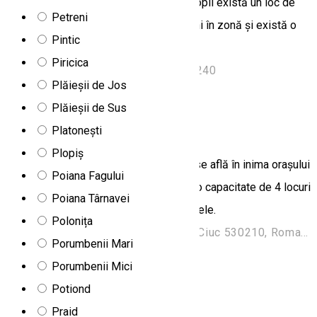
frigider și o mașină de cafea. Pentru copii există un loc de
Petreni
joacă. Oaspeții pot face drumeții și schi în zonă și există o
Pintic
grădină în incintă.
Piricica
Tanórok 1158, Parajd, Romania, 537240
Plăieșii de Jos
Apartament
Plăieșii de Sus
Apartament San Gennaro
Platonești
Plopiș
Apartamentul de închiriat San Gennaro se află în inima orașului
Poiana Fagului
Miercurea Ciuc. Unitatea de cazare cu o capacitate de 4 locuri
Poiana Târnavei
oferă cazare și masă în condiții de 3 stele.
Polonița
Strada Petőfi Sándor 15, Miercurea Ciuc 530210, Romania
Porumbenii Mari
Apartament
Porumbenii Mici
Potiond
Bazalt Apartments
Praid