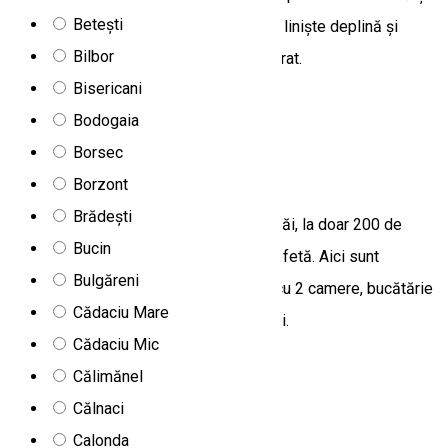
Betești
plină de verdeață, asigurând oaspeților liniște deplină și
Bilbor
posibilitatea de a se bucura de aerul curat.
Bisericani
Miercurea Ciuc, Romania
Bodogaia
Apartament
Borsec
Apartamente Ildis
Borzont
Brădești
Unitatea de cazare se află în Harghita Băi, la doar 200 de
Bucin
metri de pârtie și la 500 de metri de mofetă. Aici sunt
Bulgăreni
disponibile două apartamente, fiecare cu 2 camere, bucătărie
Cădaciu Mare
și baie, pregătite să primească oaspeții.
Cădaciu Mic
Harghita-Băi 26/A
Călimănel
Apartament
Călnaci
Apartamente Mirtur
Calonda