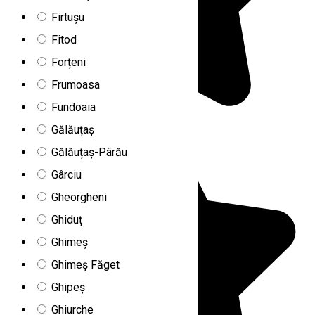
Firtușu
Fitod
Forțeni
Frumoasa
Fundoaia
Gălăuțaș
Gălăuțaș-Pârău
Gârciu
Gheorgheni
Ghiduț
Ghimeș
Ghimeș Făget
Ghipeș
Ghiurche