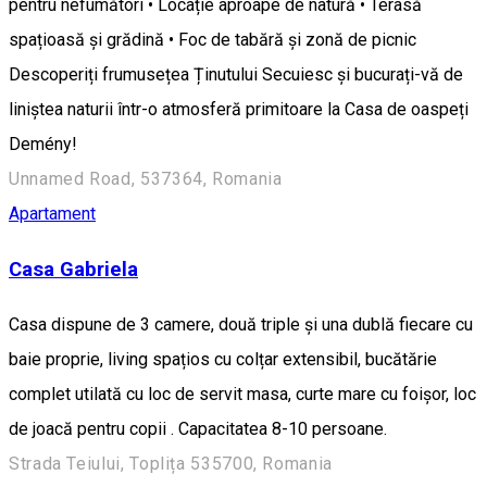
pentru nefumători • Locație aproape de natură • Terasă
spațioasă și grădină • Foc de tabără și zonă de picnic
Descoperiți frumusețea Ținutului Secuiesc și bucurați-vă de
liniștea naturii într-o atmosferă primitoare la Casa de oaspeți
Demény!
Unnamed Road, 537364, Romania
Apartament
Casa Gabriela
Casa dispune de 3 camere, două triple și una dublă fiecare cu
baie proprie, living spațios cu colțar extensibil, bucătărie
complet utilată cu loc de servit masa, curte mare cu foișor, loc
de joacă pentru copii . Capacitatea 8-10 persoane.
Strada Teiului, Toplița 535700, Romania