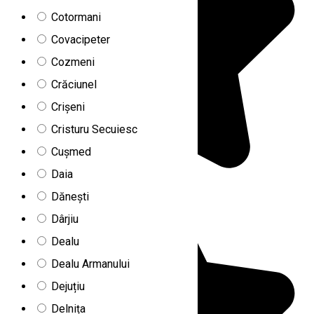
Cotormani
Covacipeter
Cozmeni
Crăciunel
Crișeni
Cristuru Secuiesc
Cușmed
Daia
Dănești
Dârjiu
Dealu
Dealu Armanului
Dejuțiu
Delnița