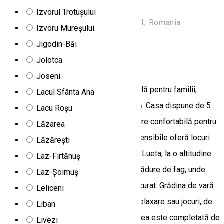
foto:https://www.booking.com
Izvorul Trotușului
Str.Principala Nr.220., Delniţa 537231, Romania
Izvoru Mureșului
Apartament
Jigodin-Băi
Jolotca
Apartamente Vágás
Joseni
Apartamentul Vágás este alegerea ideală pentru familii,
Lacul Sfânta Ana
grupuri de prieteni sau iubitori de natură. Casa dispune de 5
Lacu Roșu
camere spațioase și 2 băi, oferind cazare confortabilă pentru
Lăzarea
până la 12 persoane, iar 2 canapele extensibile oferă locuri
Lăzărești
suplimentare de dormit. Casa se află în Lueta, la o altitudine
Laz-Firtănuș
de 735 metri, pe un deal înconjurat de pădure de fag, unde
Laz-Șoimuș
oaspeții se pot bucura de liniște și aer curat. Grădina de vară
Leliceni
și curtea spațioasă sunt ideale pentru relaxare sau jocuri, de
Liban
exemplu la masa de ping-pong. Relaxarea este completată de
Livezi