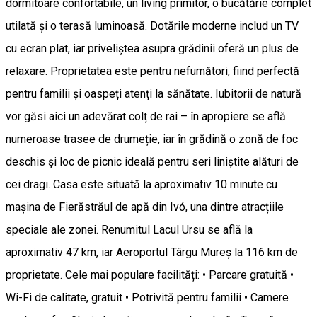
dormitoare confortabile, un living primitor, o bucătărie complet
utilată și o terasă luminoasă. Dotările moderne includ un TV
cu ecran plat, iar priveliștea asupra grădinii oferă un plus de
relaxare. Proprietatea este pentru nefumători, fiind perfectă
pentru familii și oaspeți atenți la sănătate. Iubitorii de natură
vor găsi aici un adevărat colț de rai – în apropiere se află
numeroase trasee de drumeție, iar în grădină o zonă de foc
deschis și loc de picnic ideală pentru seri liniștite alături de
cei dragi. Casa este situată la aproximativ 10 minute cu
mașina de Fierăstrăul de apă din Ivó, una dintre atracțiile
speciale ale zonei. Renumitul Lacul Ursu se află la
aproximativ 47 km, iar Aeroportul Târgu Mureș la 116 km de
proprietate. Cele mai populare facilități: • Parcare gratuită •
Wi-Fi de calitate, gratuit • Potrivită pentru familii • Camere