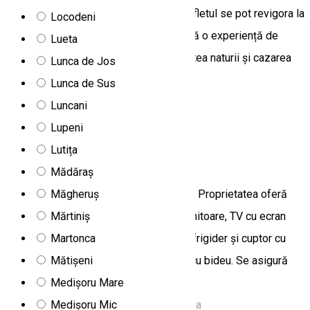
o cadă cu apă sărată, unde corpul și sufletul se pot revigora la
Locodeni
sfârșitul zilei. Apartamentul Vágás oferă o experiență de
Lueta
neuitat prin combinația dintre proximitatea naturii și cazarea
Lunca de Jos
confortabilă și bine echipată.
Lunca de Sus
DC29, Romania
Luncani
Apartament
Lupeni
Lutița
Apartament Fodor
Mădăraș
Măgheruș
Apartament Fodor este situat în Toplița. Proprietatea oferă
Mărtiniș
vedere la oraș. Apartamentul are 2 dormitoare, TV cu ecran
Martonca
plat cu canale prin satelit, bucătărie cu frigider și cuptor cu
Mătișeni
microunde, mașină de spălat și 1 baie cu bideu. Se asigură
Medișoru Mare
prosoape și lenjerie de pat.
Medișoru Mic
Strada Gării, Toplița 535700, Romania