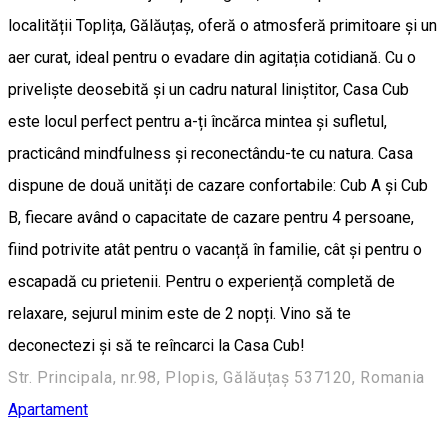
localității Toplița, Gălăuțaș, oferă o atmosferă primitoare și un
aer curat, ideal pentru o evadare din agitația cotidiană. Cu o
priveliște deosebită și un cadru natural liniștitor, Casa Cub
este locul perfect pentru a-ți încărca mintea și sufletul,
practicând mindfulness și reconectându-te cu natura. Casa
dispune de două unități de cazare confortabile: Cub A și Cub
B, fiecare având o capacitate de cazare pentru 4 persoane,
fiind potrivite atât pentru o vacanță în familie, cât și pentru o
escapadă cu prietenii. Pentru o experiență completă de
relaxare, sejurul minim este de 2 nopți. Vino să te
deconectezi și să te reîncarci la Casa Cub!
Str. Principala, nr.98, Plopis, Gălăuțaș 537120, Romania
Apartament