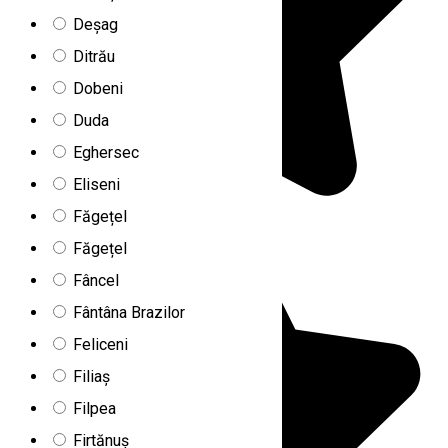
Deșag
Ditrău
Dobeni
Duda
Eghersec
Eliseni
Făgețel
Făgețel
Fâncel
Fântâna Brazilor
Feliceni
Filiaș
Filpea
Firtănuș