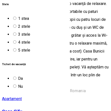
orașului Toplița, este locul ideal pentru o vacanță de relaxare.
Stele
Casa dispune de două dormitoare confortabile cu paturi
1 stea
matrimoniale, un spațiu comun pentru copii cu patru locuri de
2 stele
dormit, o bucătărie complet utilată, baie cu duș și un WC de
3 stele
serviciu. Livingul spațios, terasă, loc de grătar și acces la Wi-
4 stele
Fi și TV adaugă un plus de confort. Pentru o relaxare maximă,
5 stele
oferim și un ciubăr cu hidromasaj (contra cost). Casa Bunicii
funcționează în regim de autogospodărire, iar pentru un
Tichet de vacanță
confort sporit am instalat o centrală pe peleți. Vă așteptăm cu
drag să petreceți câteva zile de neuitat într-un loc plin de
Da
căldură și tradiție!
Nu
Sat.Nuțeni ,nr.410, Harghita 537120, Romania
Apartament