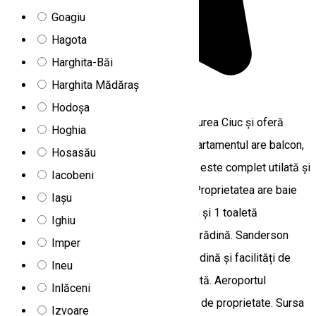
Goagiu
Hagota
Harghita-Băi
Harghita Mădăraș
5.0
2
recenzii
Hodoșa
Sanderson Apartments se află în Miercurea Ciuc şi oferă
Hoghia
piscină în aer liber și teren de tenis. Apartamentul are balcon,
Hosasău
terasă și cadă cu hidromasaj. Bucătăria este complet utilată şi
Iacobeni
include cuptor şi cuptor cu microunde. Proprietatea are baie
Iașu
cu cadă spa, încă 1 baie cu duș, precum și 1 toaletă
Ighiu
suplimentară. Camera oferă vedere la grădină. Sanderson
Imper
Apartments are cadă cu hidromasaj, grădină și facilități de
Ineu
grătar. Proprietatea oferă parcare gratuită. Aeroportul
Inlăceni
Internațional din Bacău se află la 85 km de proprietate. Sursa
Izvoare