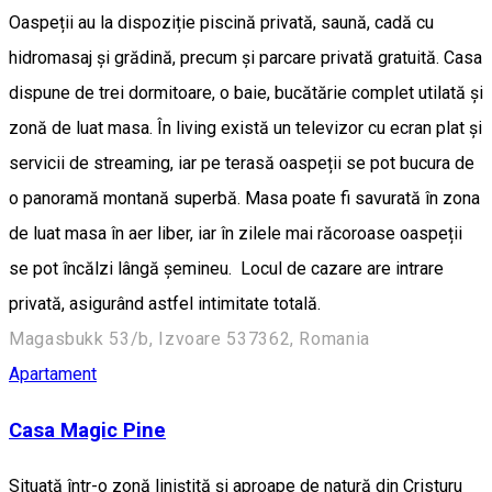
Oaspeții au la dispoziție piscină privată, saună, cadă cu
hidromasaj și grădină, precum și parcare privată gratuită. Casa
dispune de trei dormitoare, o baie, bucătărie complet utilată și
zonă de luat masa. În living există un televizor cu ecran plat și
servicii de streaming, iar pe terasă oaspeții se pot bucura de
o panoramă montană superbă. Masa poate fi savurată în zona
de luat masa în aer liber, iar în zilele mai răcoroase oaspeții
se pot încălzi lângă șemineu. Locul de cazare are intrare
privată, asigurând astfel intimitate totală.
Magasbukk 53/b, Izvoare 537362, Romania
Apartament
Casa Magic Pine
Situată într-o zonă liniștită și aproape de natură din Cristuru