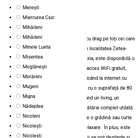
Merești
Apartament
Miercurea Ciuc
Apartament Gergely Attila
Mihăileni
Mihăileni
Apartamentul Gergely Attila îi așteaptă cu drag pe toți cei care
Minele Lueta
caută o cazare plăcută și confortabilă în localitatea Zetea-
Misentea
Izvoare. Pentru cei care sosesc cu mașina, este disponibilă o
Moglănești
parcare gratuită, iar în camere se oferă acces WiFi gratuit,
Morăreni
astfel încât vizitatorii se pot conecta oricând la internet cu
Mugeni
propriile dispozitive. Unitatea de cazre, cu o suprafață de 80
Mujna
m², este spațioasă și bine echipată, având un living, un
Nădejdea
dormitor, o baie, un WC separat și o bucătărie complet utilată.
Nicoleni
De asemenea, oaspeții se pot bucura de o grădină sau curte
Nicolești
privată, oferind un spațiu ideal pentru relaxare. În plus, este
Nicolești
disponibilă și o un ciubăr, unde vizitatorii se pot destinde și