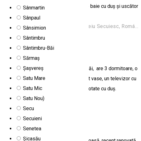
cu frigider și filtru de cafea, precum și o baie cu duș și uscător
Sânmartin
de păr.
Sânpaul
Str. Constructorilor 2, 535600 Odorheiu Secuiesc, Románia
Sânsimion
Apartament
Sântimbru
Sântimbru-Băi
Burfa Cabin
Sărmaș
Șașvereș
Unitatea de cazare se află la Harghita Băi, are 3 dormitoare, o
Satu Mare
chicinetă cu frigider și mașină de spălat vase, un televizor cu
Satu Mic
ecran plat, o zonă de relaxare și 3 băi dotate cu duș.
Satu Nou)
Harghita Băi, nr. 5
Secu
Apartament
Secuieni
Casa Alex
Senetea
Șicasău
Casa Alex este o unitat de cazare spațioasă, recent renovată,