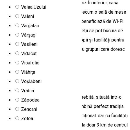
adulți și 4 copii, distribuiți în șase camere. În interior, casa
Valea Uzului
dispune de spații comune primitoare, precum o sală de mese
Văleni
și un living cu șemineu, toate camerele beneficiază de Wi-Fi
Vargatac
gratuit și TV prin cablu. În exterior, oaspeții se pot bucura de
Vărșag
un ciubăr încălzit, loc de joacă pentru copii și facilități pentru
Vasileni
grătar. Locul este ideal pentru familii sau grupuri care doresc
Vidăcut
liniște, confort și aer curat.
Visafolio
Apartament
Vlăhița
Voșlăbeni
Casa Bunicii
Vrabia
Casa Bunicii este un loc de cazare deosebită, situată într-o
Zăpodea
zonă liniștită, construită în 2020, care îmbină perfect tradiția
Zencani
cu confortul actual. Amenajată în stil tradițional, dar cu facilități
Zetea
moderne, Casa Bunicii din Satul Nuțeni, la doar 3 km de centrul