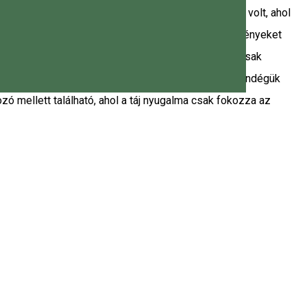
Az alapítók célja egy olyan környezet megteremtése volt, ahol
 hogy a világ egy boldogabb hely lehet, ha olyan élményeket
zért olyan óriáspalacsintákat készít, amelyek nemcsak
zért szívvel-lélekkel dolgoznak azon, hogy minden vendégük
 mellett található, ahol a táj nyugalma csak fokozza az