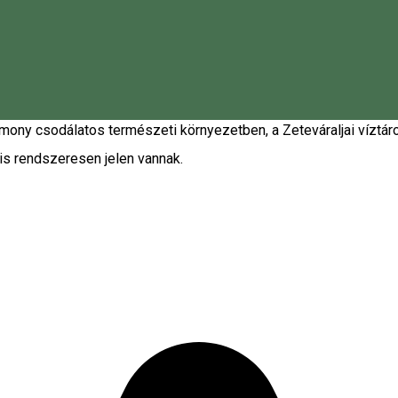
kínál felejthetetlen élményt, akik rajonganak a palacsintáért. 
lat mosolyt csal az emberek arcára. A márka mögött az a hit áll,
inomságok valódi örömforrássá válnak. A Sweet Harmony éppen e
ég mindig is központi szerepet játszott az alapítók életében, e
y csodálatos természeti környezetben, a Zeteváraljai víztározó
s rendszeresen jelen vannak.