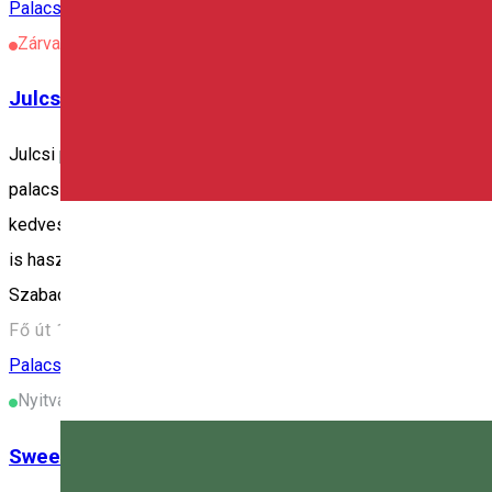
Palacsintázó
Zárva
Julcsi Palacsintázója
Julcsi palacsintázója igazi különlegesség Csíkcsicsó szívében
palacsinta mind Julcsi saját receptjei alapján készülnek, gon
kedveskedik, míg az új ízekre nyitottaknak sós különlegessé
is használnak: a vásárlók körében a barackos után az eperlekvár
Szabadtéri ülőhelyek • Foglalás • Bolti átvétel Rendelj a Hamm
Fő út 19, Ciceu 537297, Romania
Palacsintázó
Nyitva
Sweet Harmony Palacsintázó