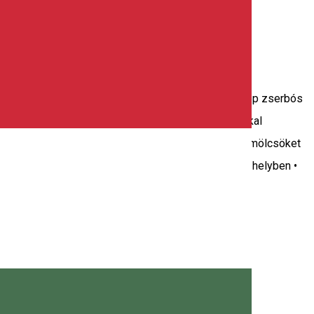
helyet kapnak. A rumos-csokis, chilis-csokis vagy épp zserbós
ek lekváros, csokis vagy csokis-banános finomságokkal
intával – is szolgál. Természetesen szezonális gyümölcsöket
Szolgáltatások: • Kiszállítás • Elvitel • Fogyasztás helyben •