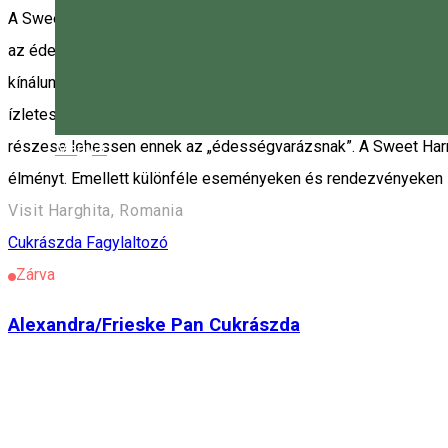
A Sweet Harmony egy olyan különleges hely, amely azok számára 
az édesség szeretete és a jókedv találkozik, és ahol minden fa
kínálunk, amelyek túlmutatnak a megszokott ízeken – ahol a f
ízletesek, de különleges pillanatokat is teremtenek. Az édess
részese lehessen ennek az „édességvarázsnak”. A Sweet Harmon
Magyar
élményt. Emellett különféle eseményeken és rendezvényeken i
Visit Harghita, Romania
Cukrászda
Fagylaltozó
Zárva
Alexandra/Frieske Pan Cukrászda