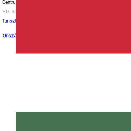
Centru de Informare Turistică – Ciumani
Pta Borsos Miklos, 208, Com. Ciumani, Harghita, Ciumani
Turisztikai Információs Központ
Országos Turisztikai Információs és Népszerűsít