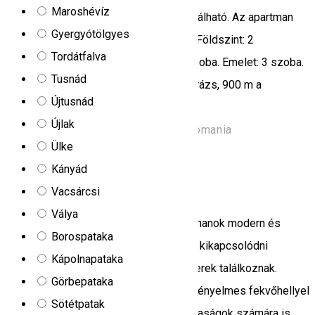
Maroshévíz
A Dóri kiadó apartman Hargitafürdőn található. Az apartman
Gyergyótölgyes
három szobát kínál a turisták számára. Földszint: 2
Tordátfalva
fürdőszoba, nappali, konyha és fürdőszoba. Emelet: 3 szoba.
Tusnád
2 TV. Központi fűtés, udvar, internet, garázs, 900 m a
Újtusnád
központtól.
Újlak
Strada Harghita Băi, Harghita-Băi, Romania
Ülke
Apartman
Kányád
4 FA Apartmanok
Vacsárcsi
Válya
A Csíkszeredában található 4 Fa Apartmanok modern és
Borospataka
természetközeli környezetben várják a kikapcsolódni
Kápolnapataka
vágyókat, ahol a kényelem és a tágas terek találkoznak.
Görbepataka
Minden egyes apartmanház hat darab kényelmes fekvőhellyel
Sötétpatak
rendelkezik, így családok és baráti társaságok számára is