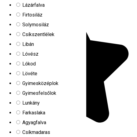
Lázárfalva
Firtosiláz
Solymosiláz
Csíkszentlélek
Libán
Lóvész
Lókod
Lövéte
Gyimesközéplok
Gyimesfelsőlok
Lunkány
Farkaslaka
Agyagfalva
Csíkmadaras