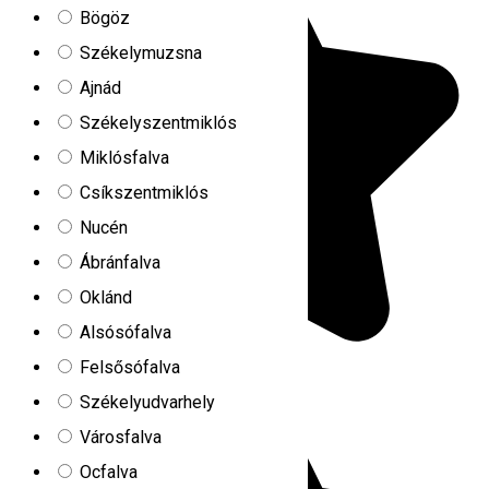
Bögöz
Székelymuzsna
Ajnád
Székelyszentmiklós
Miklósfalva
Csíkszentmiklós
Nucén
Ábránfalva
Oklánd
Alsósófalva
Felsősófalva
Székelyudvarhely
Városfalva
Ocfalva