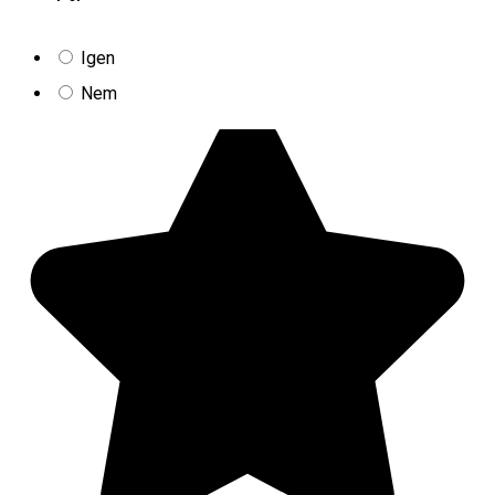
Apartman
Igen
Sanderson Apartments
Nem