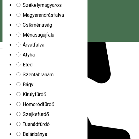
Székelymagyaros
Magyarandrásfalva
Csíkménaság
Ménaságújfalu
Árvátfalva
Magyar
Atyha
Etéd
Szentábrahám
Bágy
Kirulyfürdő
Homoródfürdő
Szejkefürdő
Tusnádfürdő
Balánbánya