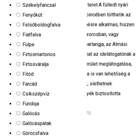
termünk, ami a csoportműhelyeknek ad teret.A fülledt nyári
Székelyfancsal
estéket kellemes, borozásra alkalmas pincében tölthetik az
Fenyőkút
ide látogatók. A környék nemcsak pihenésre alkalmas, hiszen
Felsőboldogfalva
túrázásra is van lehetőség a Vargyas szorosban, vagy
Fiatfalva
feltérképezhető a völgy leghosszabb barlangja, az Almási
Fülpe
barlang (1527 m). Kikapcsolódást nyújthat az idelátogatónak a
Firtosmartonos
homoródszentpáli természetvédelmi terület meglátogatása,
Firtosváralja
ugyanakkor sporthorgászatra, lovaglásra is van lehetőség a
Fitód
környéken. Ha télen látogatnak hozzánk, síelhetnek
Farcád
Homoródfürdőn, vagy élvezhetik a környék biztosította
Csíkszépvíz
kikapcsolódási lehetőségeket.
Fundoja
22 szám, Abàsfalva, Romania, 537176
Galócás
Apartman
Galócáspatak
Göröcsfalva