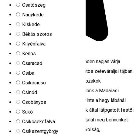
Csatószeg
Nagykede
Kiskede
Békás szoros
Kilyénfalva
5.0
1 értékelés
Kénos
A 4 Seasons House minden évszak minden napján várja
Csaracsó
vendégeit a vászonra festhető, csodálatos zeteváraljai tájban.
Csiba
A panzió 4 szobával rendelkezik, az évszakok
Csíkcsicsó
megnevezéseivel. Agroturisztikai panziónk a Madarasi
Csinód
Hargitára vezető út mentén található, szinte a hegy lábánál.
Csobányos
Tőlünk 15 perc autózásnyira van a sokak által látpgatott festői
Sükő
hely. Zeteváralján, közel Ivó völgyéhez talál meg bennünket.
Csíkcsekefalva
Székelyudvarhelytől csupán 20 km a távolság,
Csíkszentgyörgy