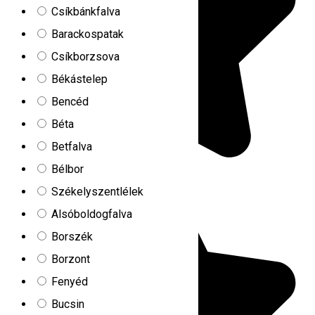
Csíkbánkfalva
Barackospatak
Csíkborzsova
Békástelep
Bencéd
Béta
Betfalva
Bélbor
Székelyszentlélek
Alsóboldogfalva
Borszék
Borzont
Fenyéd
Bucsin