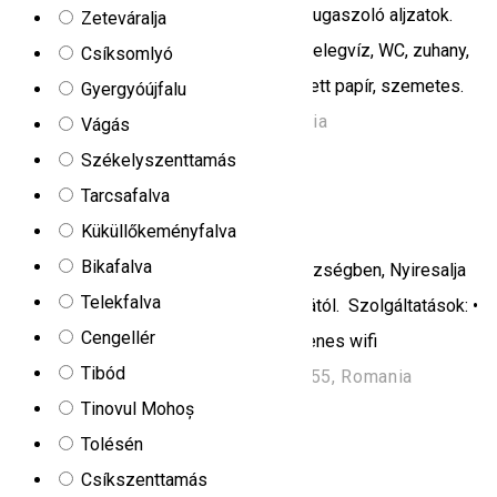
gardrób/ szekrény, asztal, szemetes, dugaszoló aljzatok.
Zeteváralja
Általános fürdőszobai felszereltség: melegvíz, WC, zuhany,
Csíksomlyó
ablak, törülközők / fürdőköpenyek, toalett papír, szemetes.
Gyergyóújfalu
str. Atyhai nr. 318/A, 537060, Romania
Vágás
Kiadó szobák
Székelyszenttamás
Tarcsafalva
Anna Guesthouse
Küküllőkeményfalva
Bikafalva
Az Anna vendégház Gyimesfelsőlok községben, Nyiresalja
Telekfalva
faluban található, 36 km-re Csíkszeredától. Szolgáltatások: •
Cengellér
ingyenes parkoló • kert • grillező • ingyenes wifi
Tibód
Nyiresalja 1116, Lunca de Sus 537155, Romania
Tinovul Mohoș
Apartman
Tolésén
Dóri
Csíkszenttamás