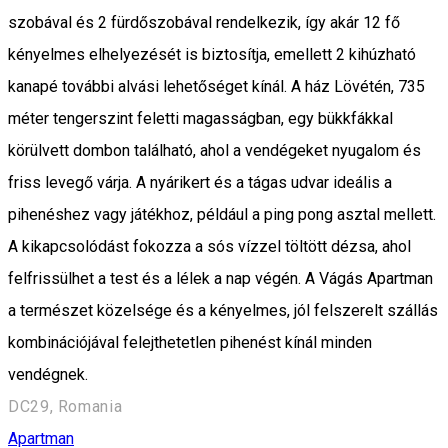
szobával és 2 fürdőszobával rendelkezik, így akár 12 fő
kényelmes elhelyezését is biztosítja, emellett 2 kihúzható
kanapé további alvási lehetőséget kínál. A ház Lövétén, 735
méter tengerszint feletti magasságban, egy bükkfákkal
körülvett dombon található, ahol a vendégeket nyugalom és
friss levegő várja. A nyárikert és a tágas udvar ideális a
pihenéshez vagy játékhoz, például a ping pong asztal mellett.
A kikapcsolódást fokozza a sós vízzel töltött dézsa, ahol
felfrissülhet a test és a lélek a nap végén. A Vágás Apartman
a természet közelsége és a kényelmes, jól felszerelt szállás
kombinációjával felejthetetlen pihenést kínál minden
vendégnek.
DC29, Romania
Apartman