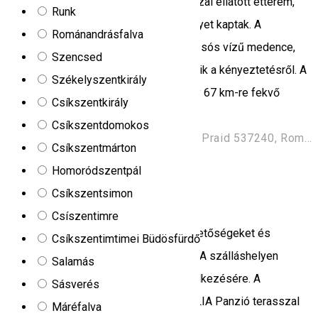
biztosított. A szállodában tágas terasszal ellátott étterem,
Runk
illetve konferencialétesítmények is helyet kaptak. A
Románandrásfalva
wellness-központban fedett medence, sós vízű medence,
Szencsed
pezsgőfürdő és törökfürdő gondoskodik a kényeztetésről. A
Székelyszentkirály
legközelebbi repülőtér Marosvásárhely 67 km-re fekvő
Csíkszentkirály
repülőtere. AJÁNLATOK: hotel-altus.ro
Csíkszentdomokos
Strada Nádasfő & Strada Principală, Praid 537240, Romania
Csíkszentmárton
Panzió
Homoródszentpál
Csíkszentsimon
Amalia
Csíszentimre
A parajdi AMALIA Panzió grillezési lehetőségeket és
Csíkszentimtimei Büdösfürdő
ingyenes wifit biztosít a vendégeknek. A szálláshelyen
Salamás
felszerelt konyha áll a vendégek rendelkezésére. A
Sásverés
legkisebbeket játszótér várja. Az AMALIA Panzió terasszal
Máréfalva