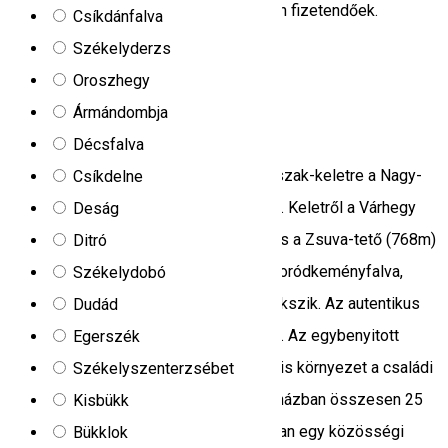
fürdőszoba. *Ezen szolgáltatások külön fizetendőek.
Csíkdánfalva
67/C Sub Cetate 537364, Romania
Székelyderzs
Panzió
Oroszhegy
Ármándombja
Abásfalvi vendégházak
Décsfalva
Homoródszentmártontól négy km-re észak-keletre a Nagy-
Csíkdelne
Homoród völgyében fekszik Abásfalva. Keletről a Várhegy
Deság
(836m), nyugatról a Bozbokor (716m) és a Zsuva-tető (768m)
Ditró
határolják. A falutól egy km-re van Homoródkeményfalva,
Székelydobó
innen tizenegy km-re Homoródfürdő fekszik. Az autentikus
Dudád
környezet a nyugalom, a csend szigete. Az egybenyitott
Egerszék
házak udvara, a hűs diófa árnyéka ideális környezet a családi
Székelyszenterzsébet
programok megszervezésére. A négy házban összesen 25
Kisbükk
vendéget tudunk fogadni, ugyanakkor van egy közösségi
Bükklok