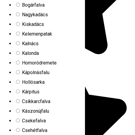
Bogárfalva
Nagykadács
Kiskadács
Kelemenpatak
Kalnács
Kalonda
Homoródremete
Kápolnásfalu
Hollósarka
Kárpitus
Csíkkarcfalva
Kászonújfalu
Csekefalva
Csehétfalva