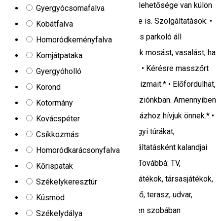
Csíkszeredától 60 km. Vendégeinknek lehetősége van külön
Gyergyócsomafalva
szobák, vagy akár a teljes ház bérlésére is. Szolgáltatások: •
Kobátfalva
Vendégeink autóinak védett és ingyenes parkoló áll
Homoródkeményfalva
rendlekezésére. • Vendégeink kérhetnek mosást, vasalást, ha
Komjátpataka
huzamosabb ideig tartózkodnak nálunk. • Kérésre masszőrt
Gyergyóholló
hívunk a házhoz, aki ellazítja megfáradt izmait.* • Előfordulhat,
Korond
hogy egy esemény miatt száll meg panziónkban. Amennyiben
Kotormány
kozmetikusra lesz szüksége, szintén házhoz hívjuk önnek.* •
Kovácspéter
Kérésre szervezünk kirándulásokat, hegyi túrákat,
Csíkkozmás
idegenvezető kíséretében. Extra szolgáltatásként kalandjai
Homoródkarácsonyfalva
filmezését/fotózását is igényelheti.* • Továbbá: TV,
Kőrispatak
játékkonzol, játéksarok, trambulin, kinti játékok, társasjátékok,
Székelykeresztúr
kiságy, dohányzásra kijelölt hely, grillező, terasz, udvar,
Küsmöd
konferenciaterem, közös konyha, minden szobában
Székelydálya