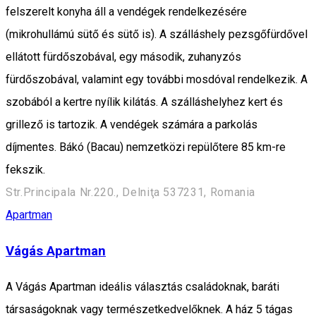
felszerelt konyha áll a vendégek rendelkezésére
(mikrohullámú sütő és sütő is). A szálláshely pezsgőfürdővel
ellátott fürdőszobával, egy második, zuhanyzós
fürdőszobával, valamint egy további mosdóval rendelkezik. A
szobából a kertre nyílik kilátás. A szálláshelyhez kert és
grillező is tartozik. A vendégek számára a parkolás
díjmentes. Bákó (Bacau) nemzetközi repülőtere 85 km-re
fekszik.
Str.Principala Nr.220., Delniţa 537231, Romania
Apartman
Vágás Apartman
A Vágás Apartman ideális választás családoknak, baráti
társaságoknak vagy természetkedvelőknek. A ház 5 tágas