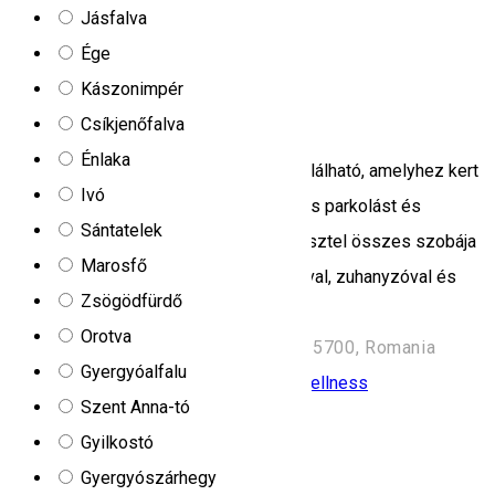
Jásfalva
1647 Lunca de Jos
Ége
Hostel
Kászonimpér
Alpin Rooms
Csíkjenőfalva
Énlaka
ALPIN rooms hosztel Maroshévízen található, amelyhez kert
Ivó
és terasz tartozik. A vendégek ingyenes parkolást és
Sántatelek
ingyenes Wifit vehetnek igénybe. A hosztel összes szobája
Marosfő
kábel Tv-vel, hűtővel, saját fürdőszobával, zuhanyzóval és
Zsögödfürdő
hajszárítóval rendelkezik.
Orotva
Strada Avram Iancu Nr 65, Toplița 535700, Romania
Gyergyóalfalu
Szálloda
Úszómedence, strand
SPA, Wellness
Szent Anna-tó
Nyitva
Gyilkostó
ALTUS Hotel & Spa
Gyergyószárhegy