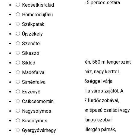
és kerttel rendelkezik. A parajdi uszoda 5 perces sétára
Kecsetkisfalud
fekszik a panziótól.
Homoródújfalu
Strada Gării, Praid 537240, Romania
Székpatak
Kiadó szobák
Újszékely
Szenéte
Anita Vendégház
Sikaszó
Korondon, Harghita megye nyugati részén, 580 m tengerszint
Siklód
feletti magasságban, az ANITA vendégház, nagy kerttel,
Madéfalva
ingyenes parkolóval és grillezési lehetőséggel várja
Siménfalva
vendégeit, csendes környezetben, távol a város zajától. A
Eszenyő
vendégház 21 férőhelyes: 7 szobával, 7 fürdőszobával,
Csíkcsomortán
valamint étkezővel van ellátva, bármilyen típusú családi vagy
Nagysolymos
csoportos rendezvényre alkalmas. Általános szobai
Kissolymos
felszereltség: fűtőtest, ágynemű, hipoallergén párnák,
Gyergyóvárhegy