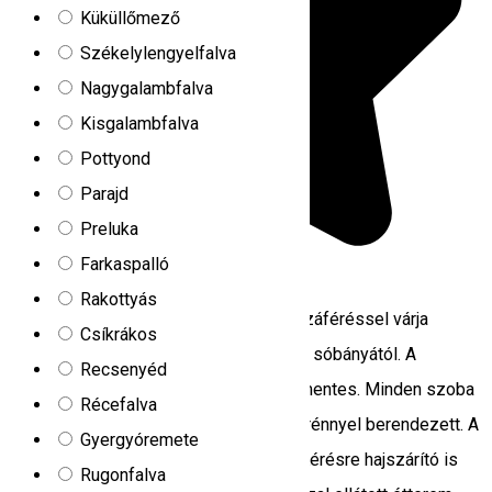
Küküllőmező
Székelylengyelfalva
Nagygalambfalva
Kisgalambfalva
Pottyond
Parajd
Preluka
Farkaspalló
5.0
3
értékelések
Rakottyás
Az Altus Hotel & Spa ingyenes wifihozzáféréssel várja
Csíkrákos
vendégeit Parajdon, 15 perces sétára a sóbányától. A
Recsenyéd
helyszíni magánparkoló használata díjmentes. Minden szoba
Récefalva
síkképernyős TV-vel és mini hűtőszekrénnyel berendezett. A
Gyergyóremete
szobákhoz saját fürdőszoba tartozik. Kérésre hajszárító is
Rugonfalva