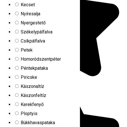
Kecset
Nyíresalja
Nyergestető
Székelypálfalva
Csíkpálfalva
Petek
Homoródszentpéter
Péntekpataka
Piricske
Kászonaltíz
Kászonfeltíz
Kerekfenyő
Ploptyis
Bükkhavaspataka