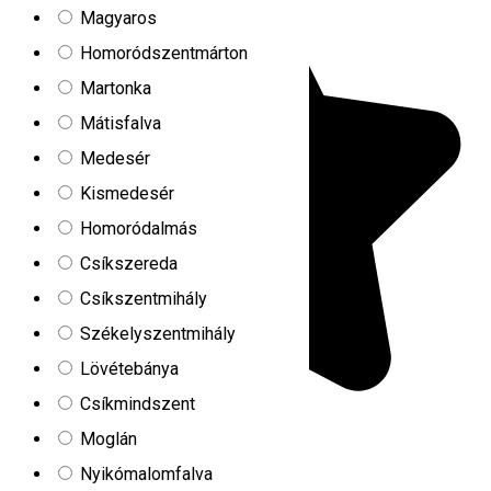
Magyaros
Homoródszentmárton
Martonka
Mátisfalva
Medesér
Kismedesér
Homoródalmás
Csíkszereda
Csíkszentmihály
Székelyszentmihály
Lövétebánya
Csíkmindszent
Moglán
Nyikómalomfalva