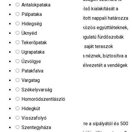
Antalokpataka
ideális választást nyújtanak. A házak belső kialakítását a
Pálpataka
tágas, jól felszerelt konyhával egybenyitott nappali határozza
Hidegség
meg, amely központi helyszíne lehet a közös együttléteknek,
Üknyéd
mindezt pedig ízléses és kellemes hangulatú fürdőszobák
Tekerőpatak
egészítik ki. Az apartmanokhoz tartozó saját teraszok
Ugrapataka
közvetlenül a hatalmas, zöldellő udvarra néznek, biztosítva a
Úzvölgye
zavartalan nyugalmat és a friss levegő élvezetét a vendégek
Patakfalva
számára.
Vargatag
Miercurea Ciuc, Romania
Székelyvarság
Apartman
Homoródszentlászló
Ildis apartmanok
Hidegkút
Visszafolyó
A szálláshely Hargitafürdőn, 200 méterre a sípályától és 500
Szentegyháza